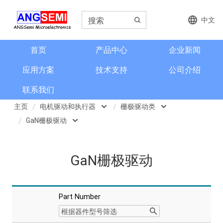
中文
首页
产品中心
企业新闻
应用方案
技术支持
公司介绍
联系我们
主页
电机驱动和执行器
栅极驱动类
GaN栅极驱动
磁类传感器
电机驱动类
单管栅极驱动
电流检测和电流传感器
栅极驱动类
GaN栅极驱动
单相半桥栅极驱动
角度和编码器
H桥栅极驱动
格栅齿轮传感器
Part Number
三相半桥栅极驱动
信号调理芯片