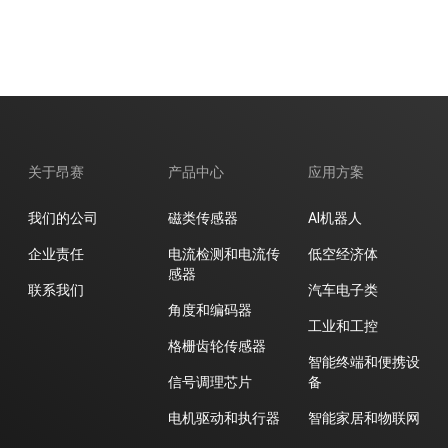
SiC栅极驱动
电机驱动和执行器
GaN栅极驱动
LCD/AMOLED屏偏压
电源驱动
开关类
关于昂赛
产品中心
应用方案
我们的公司
磁类传感器
AI机器人
企业责任
电流检测和电流传
低空经济体
感器
联系我们
汽车电子类
角度和编码器
工业和工控
格栅齿轮传感器
智能终端和便携设
信号调理芯片
备
电机驱动和执行器
智能家居和物联网