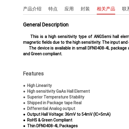
电机驱动和执行器
产品介绍
特点
应用
封装
相关产品
联
LCD/AMOLED屏偏压
General Description
电源驱动
This is a high sensitivity type of ANGSemi hall ele
开关类
magnetic fields due to the high sensitivity. The input and 
The device is available in small DFN0408-4L package a
and Green compliant.
Features
●
High Linearity
●
High sensitivity GaAs Hall Element
●
Superior Temperature Stability
●
Shipped in Package tape Real
●
Differential Analog output
●
Output Hall Voltage: 36mV to 54mV (IC=5mA)
●
RoHS & Green Compliant
●
Thin DFN0408-4L Packages