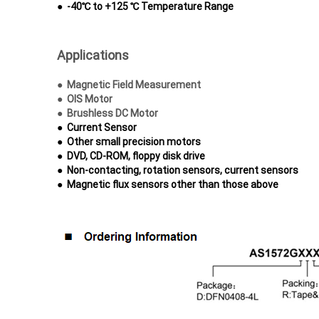
●
-40℃ to +125 ℃ Temperature Range
Applications
● Magnetic Field Measurement
●
OIS Motor
●
Brushless DC Motor
●
Current Sensor
●
Other small precision motors
●
DVD, CD-ROM, floppy disk drive
●
Non-contacting, rotation sensors, current
sensors
●
Magnetic flux sensors other than those above