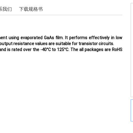
系我们
下载规格书
ment using evaporated GaAs film. It performs effectively in low
output resistance values are suitable for transistor circuits.
nd is rated over the -40°C to 125°C. The all
packages are RoHS