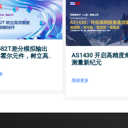
1582T差分模拟输出
AS1430 开启高精度
As霍尔元件，树立高灵
测量新纪元
磁场检测新标杆
多
阅读更多