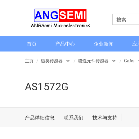
首页
产品中心
企业新闻
应
主页
磁类传感器
磁性元件传感器
GaAs
磁类传感器
霍尔传感器
InSb
AS1572G
电流检测和电流传感器
磁阻传感器
GaAs
角度和编码器
地磁
InAs
格栅齿轮传感器
磁性元件传感器
AMR元件
产品详细信息
联系我们
技术与支持
信号调理芯片
TMR元件