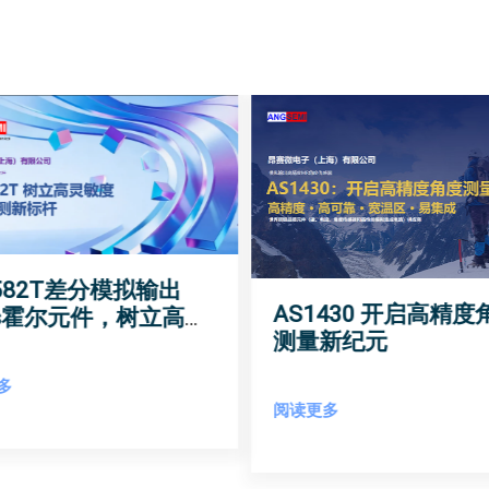
1582T差分模拟输出
AS1430 开启高精度
As霍尔元件，树立高灵
测量新纪元
磁场检测新标杆
多
阅读更多