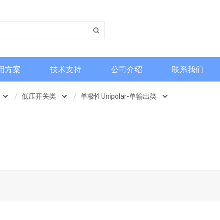
用方案
技术支持
公司介绍
联系我们
低压开关类
单极性Unipolar-单输出类
低压开关类
双极锁存型
高压开关类
全极性Omnipolar类
单极性Unipolar-单输出类
单极性Unipolar-双输出类
ll 两线开关霍尔（代替干簧管）