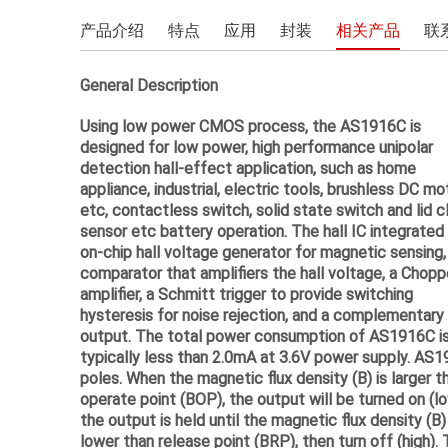
电机驱动和执行器
产品介绍
特点
应用
封装
相关产品
联
LCD/AMOLED屏偏压
General Description
电源驱动
Using low power CMOS process, the AS1916C is
开关类
designed for low power, high performance unipolar
detection hall-effect application, such as home
appliance, industrial, electric tools, brushless DC mo
etc, contactless switch, solid state switch and lid c
sensor etc battery operation. The hall IC integrated
on-chip hall voltage generator for magnetic sensing,
comparator that amplifiers the hall voltage, a Chopp
amplifier, a Schmitt trigger to provide switching
hysteresis for noise rejection, and a complementary
output. The total power consumption of AS1916C i
typically less than 2.0mA at 3.6V power supply. AS1
poles. When the magnetic flux density (B) is larger t
operate point (BOP), the output will be turned on (lo
the output is held until the magnetic flux density (B) 
lower than release point (BRP), then turn off (high).