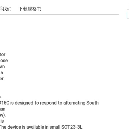
系我们
下载规格书
tor
lose
 an
 a
er
s
916C is designed to respond to alternating South
han
w),
is
 The device is available in small SOT23-3L