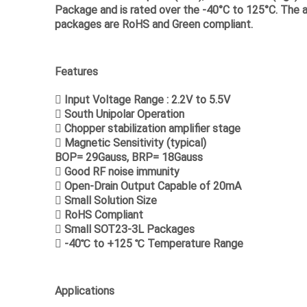
Package and is rated over the -40°C to 125°C. The a
packages are RoHS and Green compliant.
Features
 Input Voltage Range : 2.2V to 5.5V
 South Unipolar Operation
 Chopper stabilization amplifier stage
 Magnetic Sensitivity (typical)
BOP= 29Gauss, BRP= 18Gauss
 Good RF noise immunity
 Open-Drain Output Capable of 20mA
 Small Solution Size
 RoHS Compliant
 Small SOT23-3L Packages
 -40℃ to +125 ℃ Temperature Range
Applications