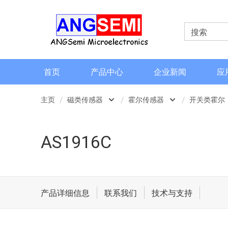
首页
产品中心
企业新闻
应
主页
磁类传感器
霍尔传感器
开关类霍尔
磁类传感器
霍尔传感器
开关类霍尔
AS1916C
电流检测和电流传感器
磁阻传感器
线性霍尔
角度和编码器
地磁
数字霍尔
格栅齿轮传感器
磁性元件传感器
3D开关类
产品详细信息
联系我们
技术与支持
信号调理芯片
2-Wire Ha