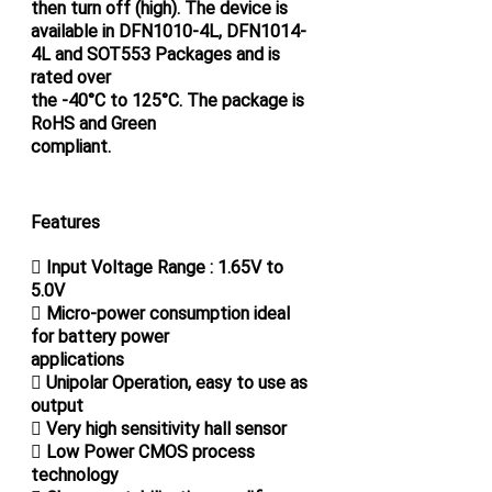
then turn off (high). The device is
available in DFN1010-4L, DFN1014-
4L and SOT553 Packages and is
rated over
the -40°C to 125°C. The package is
RoHS and Green
compliant.
Features
 Input Voltage Range : 1.65V to
5.0V
 Micro-power consumption ideal
for battery power
applications
 Unipolar Operation, easy to use as
output
 Very high sensitivity hall sensor
 Low Power CMOS process
technology