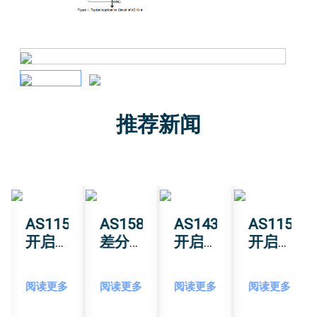
推荐新闻
0
AS1151
AS1582T
AS1430
AS1151
开启
差分
开启
开启
三维
模拟
高精
三维
智能
输出
度角
智能
阅读更多
阅读更多
阅读更多
阅读更多
感应
GaAs
度测
感应
新纪
霍尔
量新
新纪