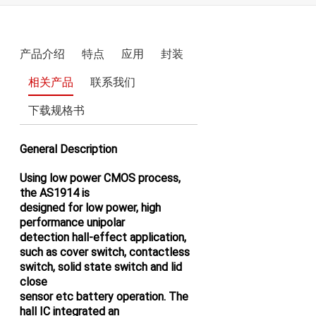
电机驱动和执行器
LCD/AMOLED屏偏压
产品介绍
特点
应用
封装
相关产品
联系我们
电源驱动
下载规格书
开关类
General Description
Using low power CMOS process,
the AS1914 is
designed for low power, high
performance unipolar
detection hall-effect application,
such as cover switch, contactless
switch, solid state switch and lid
close
sensor etc battery operation. The
hall IC integrated an