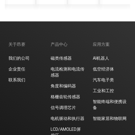
元
元
纪元
元
件，
树立
高灵
敏度
磁场
关于昂赛
产品中心
应用方案
检测
新标
我们的公司
磁类传感器
AI机器人
杆
企业责任
电流检测和电流传
低空经济体
感器
联系我们
汽车电子类
角度和编码器
工业和工控
格栅齿轮传感器
智能终端和便携设
信号调理芯片
备
电机驱动和执行器
智能家居和物联网
LCD/AMOLED屏