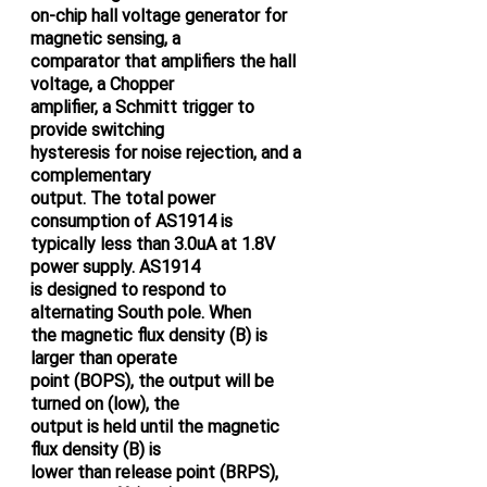
on-chip hall voltage generator for
magnetic sensing, a
comparator that amplifiers the hall
voltage, a Chopper
amplifier, a Schmitt trigger to
provide switching
hysteresis for noise rejection, and a
complementary
output. The total power
consumption of AS1914 is
typically less than 3.0uA at 1.8V
power supply. AS1914
is designed to respond to
alternating South pole. When
the magnetic flux density (B) is
larger than operate
point (BOPS), the output will be
turned on (low), the
output is held until the magnetic
flux density (B) is
lower than release point (BRPS),