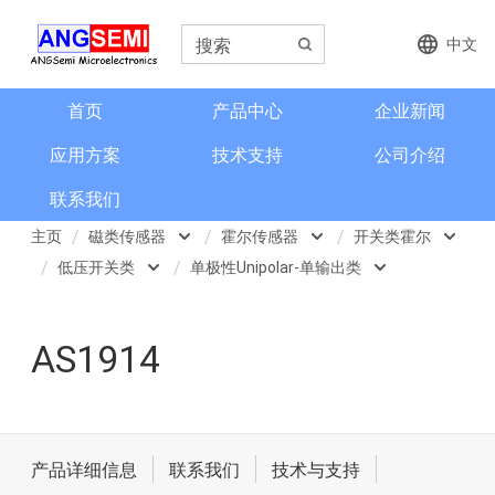
中文
首页
产品中心
企业新闻
应用方案
技术支持
公司介绍
联系我们
主页
磁类传感器
霍尔传感器
开关类霍尔
低压开关类
单极性Unipolar-单输出类
磁类传感器
霍尔传感器
开关类霍尔
低压开关类
双极锁存型
电流检测和电流传感器
磁阻传感器
线性霍尔
AS1914
高压开关类
全极性Omnipolar类
角度和编码器
地磁
数字霍尔
单极性Unipolar-单输出类
格栅齿轮传感器
磁性元件传感器
3D开关类
单极性Unipolar-双输出类
产品详细信息
联系我们
技术与支持
信号调理芯片
2-Wire Hall 两线开