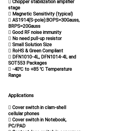
 Chopper stabilization amplifier
stage
 Magnetic Sensitivity (typical)
 AS1914(S-pole):BOPS=30Gauss,
BRPS=20Gauss
 Good RF noise immunity
 No need pull-up resistor
 Small Solution Size
 RoHS & Green Compliant
 DFN1010-4L, DFN1014-4L and
SOT553 Packages
 -40℃ to +85 ℃ Temperature
Range
Applications
 Cover switch in clam-shell
cellular phones
 Cover switch in Notebook,
PC/PAD